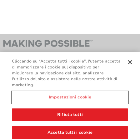
Cliccando su “Accetta tutti i cookie”, l'utente accetta
di memorizzare i cookie sul dispositivo per
migliorare la navigazione del sito, analizzare
l'utilizzo del sito e assistere nelle nostre attività di
marketing.
GDPR
Politica relativa ai Cookie
Politica legale e sulla privacy
Termini e condizioni di vendita
Impostazioni cookie
Contattaci
Rifiuta tutti
Accetta tutti i cookie
© 2026 AVERY DENNISON CORPORATION. TUTTI I DIRITTI RISERVATI.