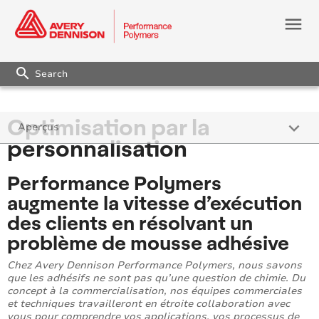
menu
search
Optimisation par la
keyboard_arrow_down
Aperçus
personnalisation
Perspectives d’application
Performance Polymers
Tendances industrielles
augmente la vitesse d’exécution
des clients en résolvant un
Science des matériaux
problème de mousse adhésive
Actualités
Chez Avery Dennison Performance Polymers, nous savons
que les adhésifs ne sont pas qu’une question de chimie. Du
concept à la commercialisation, nos équipes commerciales
et techniques travailleront en étroite collaboration avec
vous pour comprendre vos applications, vos processus de