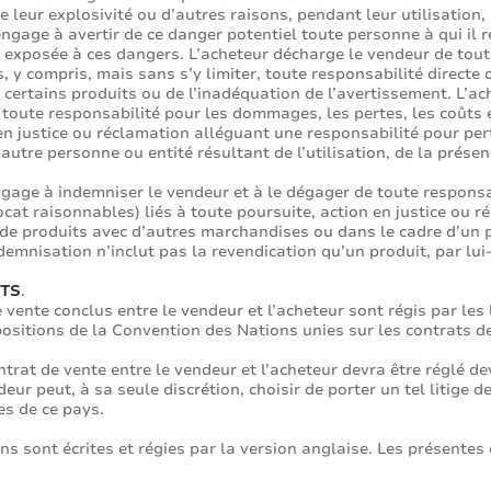
 de leur explosivité ou d’autres raisons, pendant leur utilisation
ngage à avertir de ce danger potentiel toute personne à qui il r
 exposée à ces dangers. L’acheteur décharge le vendeur de toute 
ts, y compris, mais sans s’y limiter, toute responsabilité directe
t certains produits ou de l’inadéquation de l’avertissement. L’
 toute responsabilité pour les dommages, les pertes, les coûts e
en justice ou réclamation alléguant une responsabilité pour p
autre personne ou entité résultant de l’utilisation, de la prése
engage à indemniser le vendeur et à le dégager de toute responsa
ocat raisonnables) liés à toute poursuite, action en justice ou 
eur de produits avec d’autres marchandises ou dans le cadre d’un 
mnisation n’inclut pas la revendication qu’un produit, par lui-m
NTS
.
ente conclus entre le vendeur et l’acheteur sont régis par les 
positions de la Convention des Nations unies sur les contrats d
trat de vente entre le vendeur et l’acheteur devra être réglé d
ur peut, à sa seule discrétion, choisir de porter un tel litige
es de ce pays.
ns sont écrites et régies par la version anglaise. Les présentes 