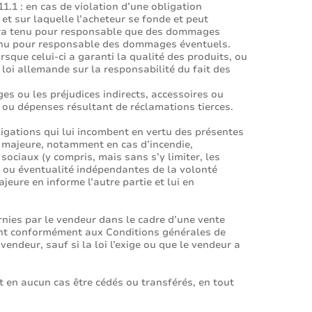
11.1 : en cas de violation d’une obligation
et sur laquelle l’acheteur se fonde et peut
 sera tenu pour responsable que des dommages
s tenu pour responsable des dommages éventuels.
sque celui-ci a garanti la qualité des produits, ou
 loi allemande sur la responsabilité du fait des
s ou les préjudices indirects, accessoires ou
es ou dépenses résultant de réclamations tierces.
ligations qui lui incombent en vertu des présentes
e majeure, notamment en cas d’incendie,
ociaux (y compris, mais sans s’y limiter, les
e ou éventualité indépendantes de la volonté
jeure en informe l’autre partie et lui en
urnies par le vendeur dans le cadre d’une vente
ement conformément aux Conditions générales de
ndeur, sauf si la loi l’exige ou que le vendeur a
nt en aucun cas être cédés ou transférés, en tout