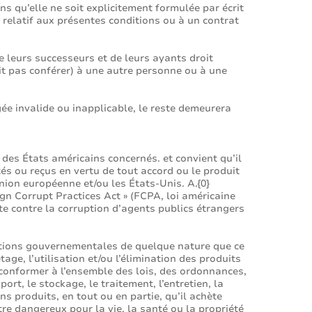
ns qu’elle ne soit explicitement formulée par écrit
e relatif aux présentes conditions ou à un contrat
e leurs successeurs et de leurs ayants droit
doit pas conférer) à une autre personne ou à une
gée invalide ou inapplicable, le reste demeurera
des États américains concernés. et convient qu’il
tés ou reçus en vertu de tout accord ou le produit
Union européenne et/ou les États-Unis. A.{0}
ign Corrupt Practices Act » (FCPA, loi américaine
te contre la corruption d’agents publics étrangers
bations gouvernementales de quelque nature que ce
tage, l’utilisation et/ou l’élimination des produits
e conformer à l’ensemble des lois, des ordonnances,
rt, le stockage, le traitement, l’entretien, la
ns produits, en tout ou en partie, qu’il achète
e dangereux pour la vie, la santé ou la propriété