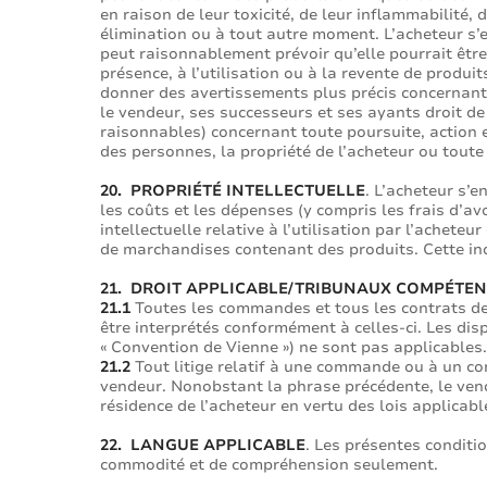
en raison de leur toxicité, de leur inflammabilité,
élimination ou à tout autre moment. L’acheteur s’e
peut raisonnablement prévoir qu’elle pourrait être
présence, à l’utilisation ou à la revente de produi
donner des avertissements plus précis concernan
le vendeur, ses successeurs et ses ayants droit de
raisonnables) concernant toute poursuite, action 
des personnes, la propriété de l’acheteur ou toute 
20. PROPRIÉTÉ INTELLECTUELLE
. L’acheteur s’
les coûts et les dépenses (y compris les frais d’av
intellectuelle relative à l’utilisation par l’achet
de marchandises contenant des produits. Cette inde
21. DROIT APPLICABLE/TRIBUNAUX COMPÉTE
21.1
Toutes les commandes et tous les contrats de v
être interprétés conformément à celles-ci. Les dis
« Convention de Vienne ») ne sont pas applicables.
21.2
Tout litige relatif à une commande ou à un con
vendeur. Nonobstant la phrase précédente, le vende
résidence de l’acheteur en vertu des lois applicabl
22. LANGUE APPLICABLE
. Les présentes conditio
commodité et de compréhension seulement.