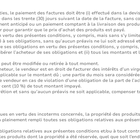
s, le paiement des factures doit être (i) effectué dans la devise 
lé dans les trente (30) jours suivant la date de la facture, sans
ent anticipé ou un paiement comptant à la livraison des prod
 pour garantir que le prix d’achat des produits est payé.
 vertu des présentes conditions, y compris, mais sans s’y limite
é à ses obligations, sans qu’aucun préavis ne lui soit adressé e
re ses obligations en vertu des présentes conditions, y compris,
érer l’acheteur de ses obligations et (ii) tous les montants et 
 peut être modifiée ou retirée à tout moment.
eteur, le vendeur est en droit de facturer des intérêts d’un virgu
applicable sur le montant dû ; une partie du mois sera considér
 le vendeur en cas de violation d’une obligation de la part de l’a
r cent (10 %) de tout montant impayé.
étion et sans qu’aucun préavis ne soit applicable, compenser t
ques en vertu des incoterms concernés, la propriété des produit
a pleinement rempli toutes ses obligations relatives aux présen
ligations relatives aux présentes conditions et/ou à tout contra
es produits dont la propriété a été réservée, quel que soit l’endr