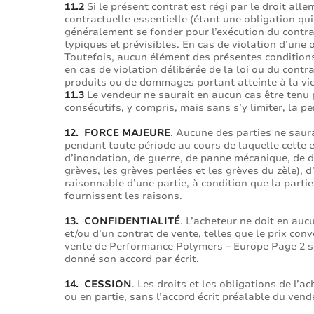
11.2
Si le présent contrat est régi par le droit alle
contractuelle essentielle (étant une obligation qu
généralement se fonder pour l’exécution du contr
typiques et prévisibles. En cas de violation d’un
Toutefois, aucun élément des présentes conditions 
en cas de violation délibérée de la loi ou du contr
produits ou de dommages portant atteinte à la vie
11.3
Le vendeur ne saurait en aucun cas être tenu 
consécutifs, y compris, mais sans s’y limiter, la p
12. FORCE MAJEURE
. Aucune des parties ne saura
pendant toute période au cours de laquelle cette 
d’inondation, de guerre, de panne mécanique, de dé
grèves, les grèves perlées et les grèves du zèle),
raisonnable d’une partie, à condition que la partie
fournissent les raisons.
13. CONFIDENTIALITÉ
. L’acheteur ne doit en auc
et/ou d’un contrat de vente, telles que le prix co
vente de Performance Polymers – Europe Page 2 sur
donné son accord par écrit.
14. CESSION
. Les droits et les obligations de l’
ou en partie, sans l’accord écrit préalable du vend