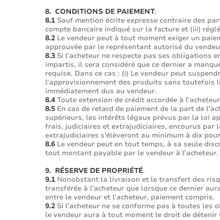
8. CONDITIONS DE PAIEMENT
.
8.1
Sauf mention écrite expresse contraire des partie
compte bancaire indiqué sur la facture et (iii) rég
8.2
Le vendeur peut à tout moment exiger un paiem
approuvée par le représentant autorisé du vendeur
8.3
Si l’acheteur ne respecte pas ses obligations en
impartis, il sera considéré que ce dernier a manqu
requise. Dans ce cas : (i) Le vendeur peut suspend
l’approvisionnement des produits sans toutefois lib
immédiatement dus au vendeur.
8.4
Toute extension de crédit accordée à l’acheteur
8.5
En cas de retard de paiement de la part de l’ach
supérieurs, les intérêts légaux prévus par la loi 
frais, judiciaires et extrajudiciaires, encourus par
extrajudiciaires s’élèveront au minimum à dix pou
8.6
Le vendeur peut en tout temps, à sa seule discr
tout montant payable par le vendeur à l’acheteur.
9. RÉSERVE DE PROPRIÉTÉ
.
9.1
Nonobstant la livraison et le transfert des ris
transférée à l’acheteur que lorsque ce dernier aur
entre le vendeur et l’acheteur, paiement compris.
9.2
Si l’acheteur ne se conforme pas à toutes les ob
le vendeur aura à tout moment le droit de détenir l