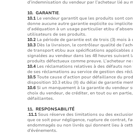
d’indemnisation du vendeur par l’acheteur lié au 
10. GARANTIE
.
10.1
Le vendeur garantit que les produits sont con
donne aucune autre garantie explicite ou implicite
d’adéquation à un usage particulier et/ou d’absenc
utilisateurs de ses produits.
10.2
La période de garantie est de trois (3) mois à
10.3
Dès la livraison, le contrôleur qualité de l’ac
de transport et/ou aux spécifications applicables 
signalées au vendeur dans les 48 heures suivant la
produits défectueux comme preuve. L’acheteur ne r
10.4
Les réclamations relatives à des défauts non 
de ses réclamations au service de gestion des réc
10.5
Toute cause d’action pour défaillance du produi
disposition 10.3 et/ou (II) du délai de garantie men
10.6
Si un manquement à la garantie du vendeur surv
choix du vendeur, de créditer, en tout ou en partie
défaillantes.
11. RESPONSABILITÉ
.
11.1
Sous réserve des limitations ou des exclusions
que ce soit pour négligence, rupture de contrat, 
endommagés ou non livrés qui donnent lieu à cette
d’événements.