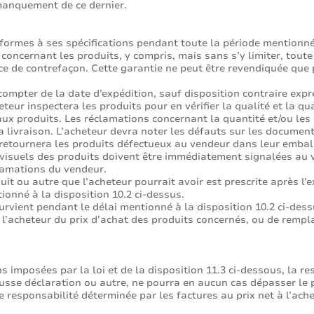
manquement de ce dernier.
formes à ses spécifications pendant toute la période mentionnée
 concernant les produits, y compris, mais sans s’y limiter, tout
e de contrefaçon. Cette garantie ne peut être revendiquée que p
 compter de la date d’expédition, sauf disposition contraire expr
heteur inspectera les produits pour en vérifier la qualité et la 
aux produits. Les réclamations concernant la quantité et/ou les
 livraison. L’acheteur devra noter les défauts sur les document
etournera les produits défectueux au vendeur dans leur emballa
visuels des produits doivent être immédiatement signalées au 
lamations du vendeur.
t ou autre que l’acheteur pourrait avoir est prescrite après l’e
tionné à la disposition 10.2 ci-dessus.
ient pendant le délai mentionné à la disposition 10.2 ci-dessus
, l’acheteur du prix d’achat des produits concernés, ou de rempl
 imposées par la loi et de la disposition 11.3 ci-dessous, la r
fausse déclaration ou autre, ne pourra en aucun cas dépasser le
 responsabilité déterminée par les factures au prix net à l’ac