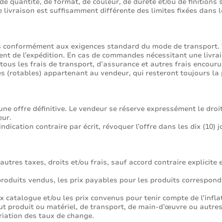
 de quantité, de format, de couleur, de dureté et/ou de finitions
e livraison est suffisamment différente des limites fixées dans l
s conformément aux exigences standard du mode de transport. T
t de l’expédition. En cas de commandes nécessitant une livrais
tous les frais de transport, d’assurance et autres frais encouru
s (rotables) appartenant au vendeur, qui resteront toujours la p
ne offre définitive. Le vendeur se réserve expressément le droi
eur.
ndication contraire par écrit, révoquer l’offre dans les dix (10) 
tres taxes, droits et/ou frais, sauf accord contraire explicite et
es produits vendus, les prix payables pour les produits correspo
 catalogue et/ou les prix convenus pour tenir compte de l’infla
tout produit ou matériel, de transport, de main-d’œuvre ou autre
ariation des taux de change.