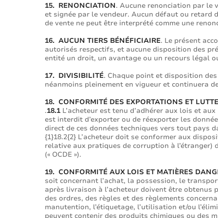
15. RENONCIATION
. Aucune renonciation par le v
et signée par le vendeur. Aucun défaut ou retard d’
de vente ne peut être interprété comme une renonc
16. AUCUN TIERS BÉNÉFICIAIRE
. Le présent acc
autorisés respectifs, et aucune disposition des pré
entité un droit, un avantage ou un recours légal o
17. DIVISIBILITÉ
. Chaque point et disposition des
néanmoins pleinement en vigueur et continuera de 
18. CONFORMITÉ DES EXPORTATIONS ET LUTT
.
18.1
L’acheteur est tenu d’adhérer aux lois et aux
est interdit d’exporter ou de réexporter les donnée
direct de ces données techniques vers tout pays da
{1}18.2{2} L’acheteur doit se conformer aux disposi
relative aux pratiques de corruption à l’étranger)
(« OCDE »).
19. CONFORMITÉ AUX LOIS ET MATIÈRES DAN
soit concernant l’achat, la possession, le transport
après livraison à l’acheteur doivent être obtenus p
des ordres, des règles et des règlements concernant
manutention, l’étiquetage, l’utilisation et/ou l’éli
peuvent contenir des produits chimiques ou des ma