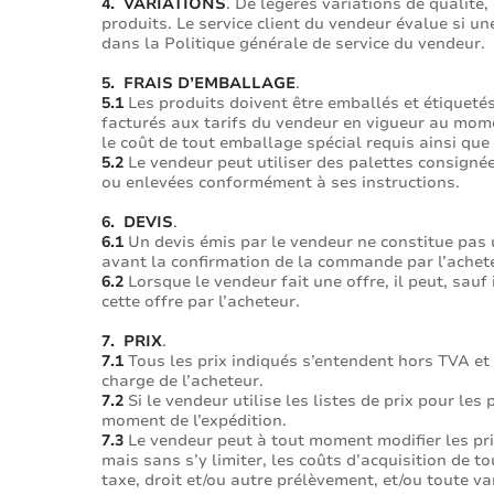
4. VARIATIONS
. De légères variations de qualité,
produits. Le service client du vendeur évalue si un
dans la Politique générale de service du vendeur.
5. FRAIS D’EMBALLAGE
.
5.1
Les produits doivent être emballés et étiqueté
facturés aux tarifs du vendeur en vigueur au momen
le coût de tout emballage spécial requis ainsi que 
5.2
Le vendeur peut utiliser des palettes consignée
ou enlevées conformément à ses instructions.
6. DEVIS
.
6.1
Un devis émis par le vendeur ne constitue pas u
avant la confirmation de la commande par l’achet
6.2
Lorsque le vendeur fait une offre, il peut, sauf i
cette offre par l’acheteur.
7. PRIX
.
7.1
Tous les prix indiqués s’entendent hors TVA et au
charge de l’acheteur.
7.2
Si le vendeur utilise les listes de prix pour l
moment de l’expédition.
7.3
Le vendeur peut à tout moment modifier les prix
mais sans s’y limiter, les coûts d’acquisition de 
taxe, droit et/ou autre prélèvement, et/ou toute v