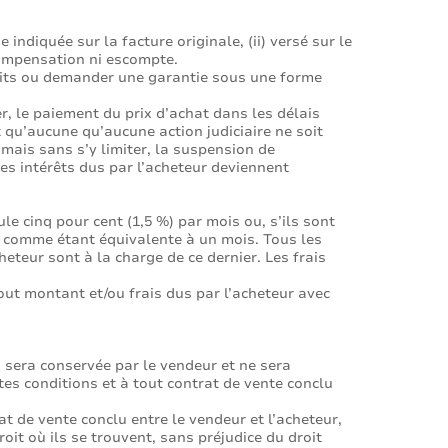
indiquée sur la facture originale, (ii) versé sur le
 compensation ni escompte.
uits ou demander une garantie sous une forme
r, le paiement du prix d’achat dans les délais
t qu’aucune qu’aucune action judiciaire ne soit
 mais sans s’y limiter, la suspension de
les intérêts dus par l’acheteur deviennent
le cinq pour cent (1,5 %) par mois ou, s’ils sont
ée comme étant équivalente à un mois. Tous les
cheteur sont à la charge de ce dernier. Les frais
out montant et/ou frais dus par l’acheteur avec
s sera conservée par le vendeur et ne sera
tes conditions et à tout contrat de vente conclu
t de vente conclu entre le vendeur et l’acheteur,
oit où ils se trouvent, sans préjudice du droit