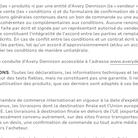
(les « produits ») par une entité d’Avery Dennison (le « vendeur 
 vente (les « conditions ») et du formulaire de confirmation de
itions générales contenues dans un bon de commande ou une aut
 incohérentes ou complémentaires aux conditions. Aucune renonci
 faite par écrit et signée par un représentant autorisé du vend
s constituent l’intégralité de l’accord entre les parties et remp
its. En cas de conflit entre les conditions et un contrat écrit s
 les parties, tel qu’un accord d’approvisionnement (et/ou un acco
ier les conditions de manière unilatérale.
 conduite d’Avery Dennison accessible à l’adresse
www.averyd
LONS
. Toutes les déclarations, les informations techniques et 
r des tests fiables, mais ne constituent pas une garantie. Il rel
tilisation des produits, que ces derniers sont adaptés à ses be
Chambre de commerce international en vigueur à la date d’expéd
enus, les livraisons dont la destination finale est l’Union euro
UE. Les livraisons à destination finale en dehors de l’UE (export
ressément convenu autrement, sur des sites franco transporteur 
s un devis, une confirmation de commande ou tout autre média 
s l’acheteur.