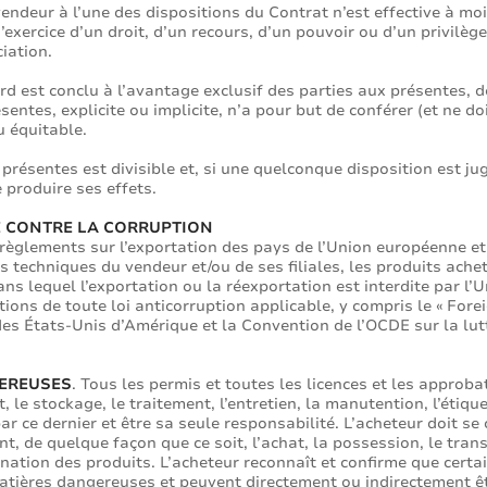
endeur à l’une des dispositions du Contrat n’est effective à moi
exercice d’un droit, d’un recours, d’un pouvoir ou d’un privilèg
iation.
ord est conclu à l’avantage exclusif des parties aux présentes, d
sentes, explicite ou implicite, n’a pour but de conférer (et ne 
u équitable.
 présentes est divisible et, si une quelconque disposition est ju
produire ses effets.
E CONTRE LA CORRUPTION
 règlements sur l’exportation des pays de l’Union européenne et 
s techniques du vendeur et/ou de ses filiales, les produits ache
ns lequel l’exportation ou la réexportation est interdite par l’
tions de toute loi anticorruption applicable, y compris le « Fore
 des États-Unis d’Amérique et la Convention de l’OCDE sur la lut
GEREUSES
. Tous les permis et toutes les licences et les appro
, le stockage, le traitement, l’entretien, la manutention, l’étique
ar ce dernier et être sa seule responsabilité. L’acheteur doit s
, de quelque façon que ce soit, l’achat, la possession, le transpo
mination des produits. L’acheteur reconnaît et confirme que certai
tières dangereuses et peuvent directement ou indirectement êtr