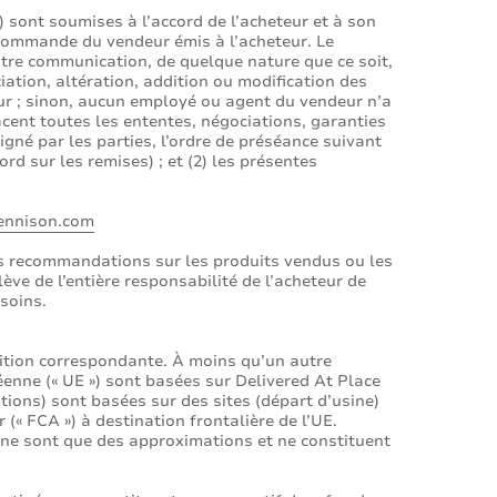
») sont soumises à l’accord de l’acheteur et à son
 commande du vendeur émis à l’acheteur. Le
re communication, de quelque nature que ce soit,
ation, altération, addition ou modification des
eur ; sinon, aucun employé ou agent du vendeur n’a
lacent toutes les ententes, négociations, garanties
igné par les parties, l’ordre de préséance suivant
rd sur les remises) ; et (2) les présentes
ennison.com
les recommandations sur les produits vendus ou les
ève de l’entière responsabilité de l’acheteur de
soins.
ition correspondante. À moins qu’un autre
péenne (« UE ») sont basées sur Delivered At Place
ations) sont basées sur des sites (départ d’usine)
(« FCA ») à destination frontalière de l’UE.
ne sont que des approximations et ne constituent