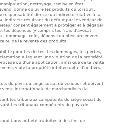
, manipulation, nettoyage, remise en état,
evend, donne ou livre les produits ou lorsqu’il
responsabilité directe ou indirecte relative à la
 ou indirecte résultant du défaut par le vendeur de
acheteur consent également à protéger et à dégager
t les dépenses (y compris les frais d’avocat
erte, dommage, coût, dépense ou blessure envers
nce ou de la revente des produits.
bilité pour les dettes, les dommages, les pertes,
réclamation alléguant une violation de la propriété
procédé ou d’une application, ainsi que de la vente
ême, viole la propriété intellectuelle d’un tiers.
lois du pays du siège social du vendeur et doivent
e vente internationale de marchandises (la
evant les tribunaux compétents du siège social du
 devant les tribunaux compétents du pays de
conditions ont été traduites à des fins de