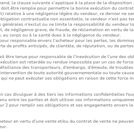
mand, la clause suivante s’applique à la place de la disposition 
i doit être remplie pour permettre la bonne exécution du contrat 
at) relative à une négligence légère du vendeur, ce dernier ne
e obligation contractuelle non essentielle, le vendeur n’est pa
générales n’exclut ou ne limite la responsabilité du vendeur lor
at, de négligence grave, de fraude, de réclamation en vertu de la
, au corps ou à la santé dues à la négligence du vendeur.
pour responsable envers l’acheteur pour les pertes, les dommage
erte de profits anticipés, de clientèle, de réputation, ou de pert
it être tenue pour responsable de l’inexécution de l’une des ob
exécution est retardée ou rendue impossible par un cas de forc
faillance des transporteurs, d’embargo, d’émeute, de troubles s
 d’intervention de toute autorité gouvernementale ou toute caus
 qui ne peut exécuter ses obligations en raison de cette force ma
un cas divulguer à des tiers les informations confidentielles fo
nvenu entre les parties et doit utiliser ces informations uniqu
 2 pour remplir ses obligations et ses engagements envers le ve
acheteur en vertu d’une vente et/ou du contrat de vente ne peuve
eur.