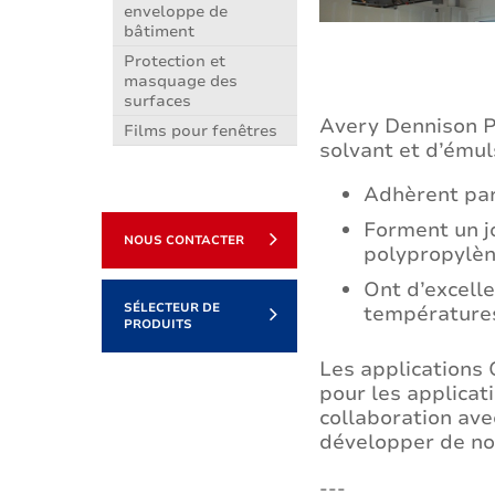
enveloppe de
bâtiment
Protection et
masquage des
surfaces
Avery Dennison P
Films pour fenêtres
solvant et d’émul
Adhèrent par
Forment un jo
NOUS CONTACTER
polypropylèn
Ont d’excell
SÉLECTEUR DE
températures
PRODUITS
Les applications 
pour les applicati
collaboration ave
développer de no
---